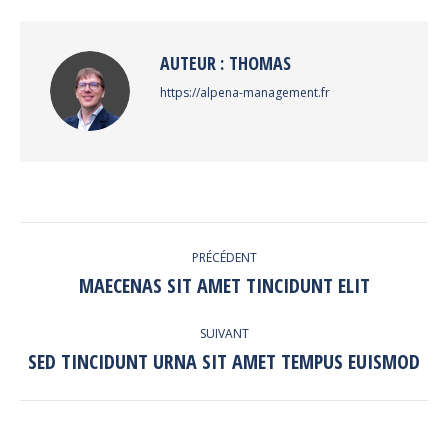
Facebook
Twitter
Pinterest
LinkedIn
AUTEUR :
THOMAS
https://alpena-management.fr
NAVIGATION
PRÉCÉDENT
ARTICLE
MAECENAS SIT AMET TINCIDUNT ELIT
Article
précédent
:
SUIVANT
SED TINCIDUNT URNA SIT AMET TEMPUS EUISMOD
Article
suivant
: