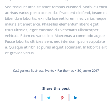
Sed tincidunt urna sit amet tempus euismod. Morbi eu enim
ac risus varius porta ac nec dui. Praesent eleifend, ipsum et
bibendum lobortis, ex nulla laoreet lorem, nec varius neque
mauris sit amet arcu. Phasellus elementum libero eget
risus ultricies, eget euismod dui venenatis ullamcorper
vehicula. Etiam eu varius leo. Maecenas a commodo augue.
Fusce lobortis ultricies sem, nec interdum ipsum vulputate
a. Quisque at nibh ac purus aliquet accumsan. In lobortis elit
et gravida varius.
Catégories :
Business
,
Events
Par
thomas
30 janvier 2017
Share this post
Partager
Partager
Partager
Partager
sur
sur
sur
sur