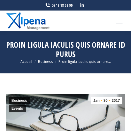
LinkedIn
06 18 18 52 90
page
opens
in
new
PROIN LIGULA IACULIS QUIS ORNARE ID
window
PURUS
Vous êtes ici :
Accueil
Business
Proin ligula iaculis quis ornare…
Business
Jan
30
2017
Events