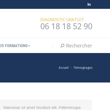
Rechercher
Recherche
LinkedIn
OS FORMATIONS
:
page
DIAGNOSTIC GRATUIT
opens
06 18 18 52 90
in
new
window
Rechercher
Recherche
OS FORMATIONS
:
Vous êtes ici :
Accueil
Témoignages
Maecenas sit amet tincidunt elit. Pellentesque