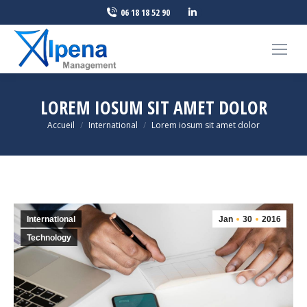
LinkedIn
06 18 18 52 90
page
opens
in
new
window
LOREM IOSUM SIT AMET DOLOR
Vous êtes ici :
Accueil
International
Lorem iosum sit amet dolor
International
Jan
30
2016
Technology