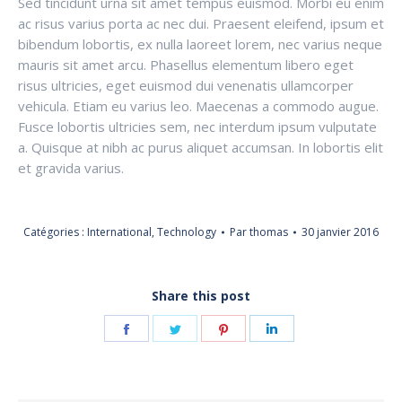
Sed tincidunt urna sit amet tempus euismod. Morbi eu enim
ac risus varius porta ac nec dui. Praesent eleifend, ipsum et
bibendum lobortis, ex nulla laoreet lorem, nec varius neque
mauris sit amet arcu. Phasellus elementum libero eget
risus ultricies, eget euismod dui venenatis ullamcorper
vehicula. Etiam eu varius leo. Maecenas a commodo augue.
Fusce lobortis ultricies sem, nec interdum ipsum vulputate
a. Quisque at nibh ac purus aliquet accumsan. In lobortis elit
et gravida varius.
Catégories :
International
,
Technology
Par
thomas
30 janvier 2016
Share this post
Partager
Partager
Partager
Partager
sur
sur
sur
sur
Facebook
Twitter
Pinterest
LinkedIn