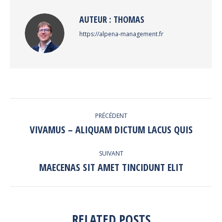
AUTEUR :
THOMAS
https://alpena-management.fr
NAVIGATION
PRÉCÉDENT
ARTICLE
VIVAMUS – ALIQUAM DICTUM LACUS QUIS
Article
précédent
:
SUIVANT
MAECENAS SIT AMET TINCIDUNT ELIT
Article
suivant
:
RELATED POSTS