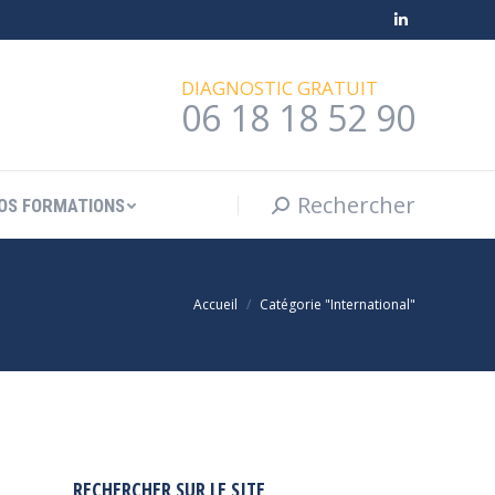
Rechercher
Recherche
LinkedIn
OS FORMATIONS
:
page
DIAGNOSTIC GRATUIT
opens
06 18 18 52 90
in
new
window
Rechercher
Recherche
OS FORMATIONS
:
Vous êtes ici :
Accueil
Catégorie "International"
RECHERCHER SUR LE SITE