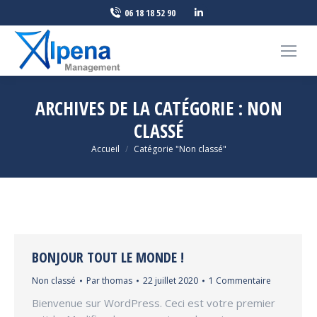
LinkedIn
06 18 18 52 90
page
opens
in
new
ARCHIVES DE LA CATÉGORIE :
NON
window
CLASSÉ
Vous êtes ici :
Accueil
Catégorie "Non classé"
BONJOUR TOUT LE MONDE !
Non classé
Par
thomas
22 juillet 2020
1 Commentaire
Bienvenue sur WordPress. Ceci est votre premier