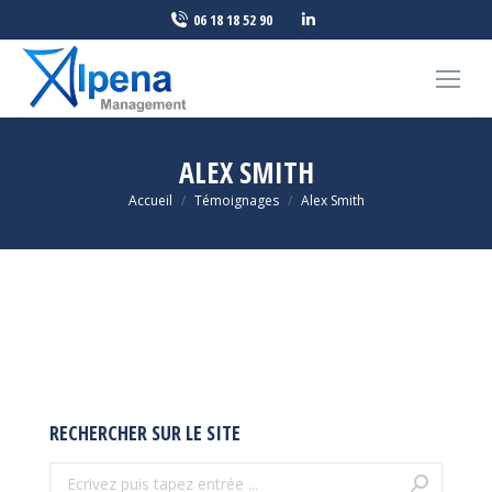
LinkedIn
06 18 18 52 90
page
opens
in
new
window
ALEX SMITH
Vous êtes ici :
Accueil
Témoignages
Alex Smith
RECHERCHER SUR LE SITE
Recherche